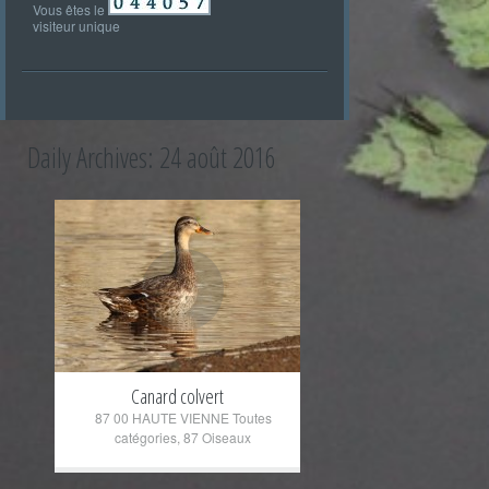
Vous êtes le
visiteur unique
Daily Archives:
24 août 2016
+
Canard colvert
87 00 HAUTE VIENNE Toutes
catégories
,
87 Oiseaux