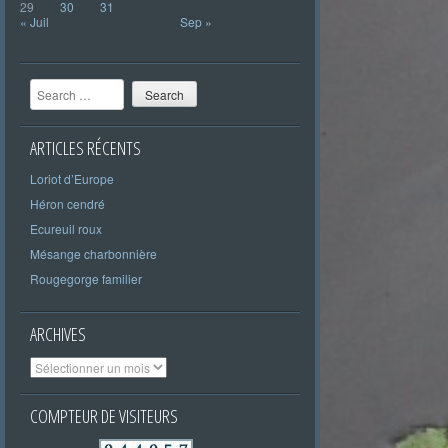
29
30
31
« Juil
Sep »
Search
ARTICLES RÉCENTS
Loriot d’Europe
Héron cendré
Ecureuil roux
Mésange charbonnière
Rougegorge familier
ARCHIVES
Archives
COMPTEUR DE VISITEURS