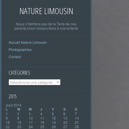
NATURE LIMOUSIN
Nous n’héritons pas de la Terre de nos
parents,nous l’empruntons à nos enfants
Accueil Nature Limousin
Photographies
Contact
CATÉGORIES
Catégories
2015
août 2016
L
M
M
J
V
S
D
1
2
3
4
5
6
7
8
9
10
11
12
13
14
15
16
17
18
19
20
21
22
23
24
25
26
27
28